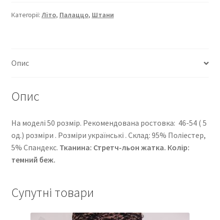
401
кількість
Категорії:
Літо
,
Палаццо
,
Штани
Опис
Опис
На моделі 50 розмір. Рекомендована ростовка: 46-54 ( 5
од.) розміри . Розміри українські . Cклад: 95% Поліестер,
5% Спандекс.
Тканина: Стретч-льон жатка. Колір:
темний беж.
Супутні товари