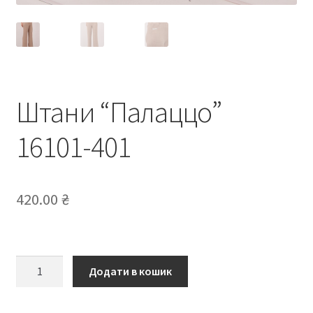
Штани “Палаццо”
16101-401
420.00
₴
Штани
Додати в кошик
“Палаццо”
16101-