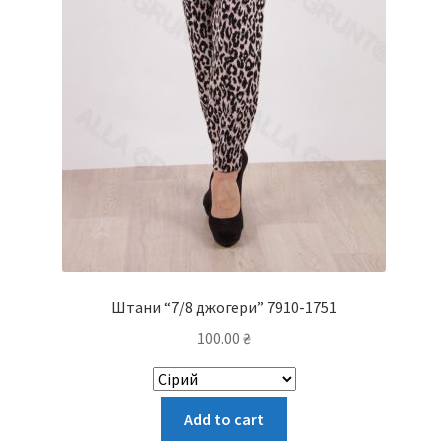
Штани “7/8 джогери” 7910-1751
100.00
₴
Цей
Add to cart
товар