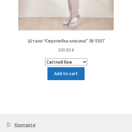
Штани “Європейка класика” 38-5507
100.00
₴
Цей
Add to cart
товар
має
кілька
варіантів.
Параметри
можна
вибрати
Контакти
на