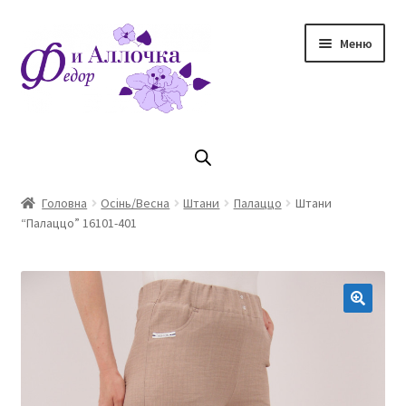
Перейти
Перейти
Меню
до
до
навігації
контенту
Головна
Коллекцiя Осінь/ Зима 2023/2024
Головна
Осінь/Весна
Штани
Палаццо
Штани
“Палаццо” 16101-401
Магазин
Кошик
Оплата та доставка
Контакти