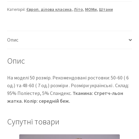
16105-
5726
Категорії:
Європ. ділова класика
,
Літо
,
МОМи
,
Штани
кількість
Опис
Опис
На моделі 50 розмір. Рекомендовані ростовки: 50-60 ( 6
од.) та 48-60 ( 7 од.) розміри . Розміри українські . Cклад:
95% Поліестер, 5% Спандекс.
Тканина: Стретч-льон
жатка. Колір: середній беж.
Супутні товари