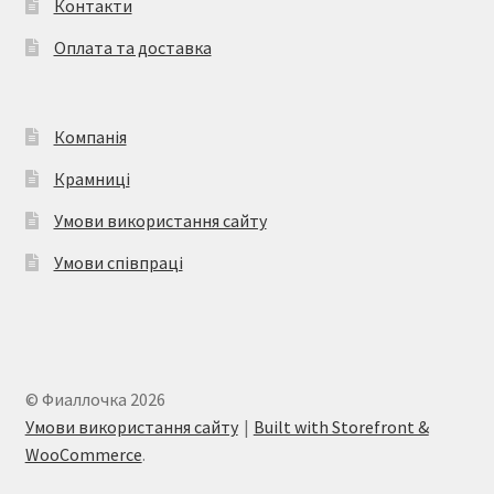
Контакти
на
Оплата та доставка
сторінці
товару
Компанія
Крамниці
Умови використання сайту
Умови співпраці
© Фиаллочка 2026
Умови використання сайту
Built with Storefront &
WooCommerce
.