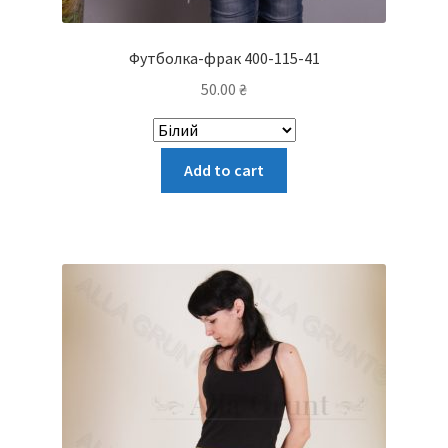
Футболка-фрак 400-115-41
50.00
₴
Цей
Add to cart
товар
має
кілька
варіантів.
Параметри
можна
вибрати
на
сторінці
товару