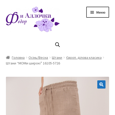
Перейти
Перейти
Меню
до
до
навігації
контенту
Головна
Коллекцiя Осінь/ Зима 2023/2024
Головна
Осінь/Весна
Штани
Європ. ділова класика
Штани “МОМи широкі” 16105-5726
Магазин
Кошик
Оплата та доставка
Контакти