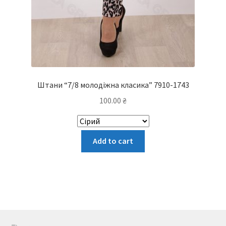
Штани “7/8 молодіжна класика” 7910-1743
100.00
₴
Цей
Add to cart
товар
має
кілька
варіантів.
Параметри
можна
вибрати