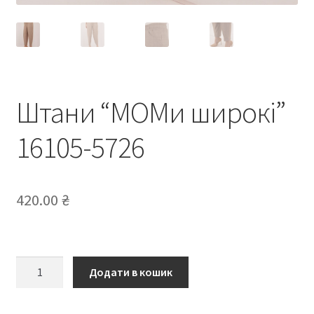
Штани “МОМи широкі”
16105-5726
420.00
₴
Штани
Додати в кошик
“МОМи
широкі”