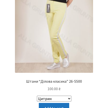
Штани “Ділова класика” 26-5500
100.00
₴
Цей