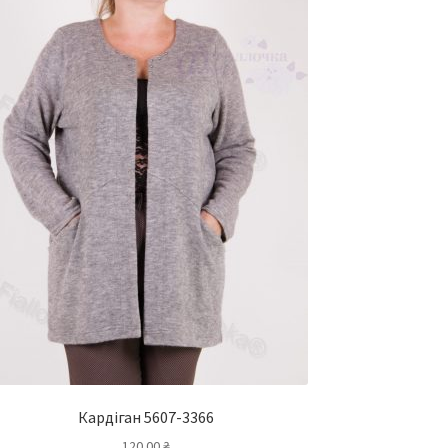
Кардіган 5607-3366
120.00
₴