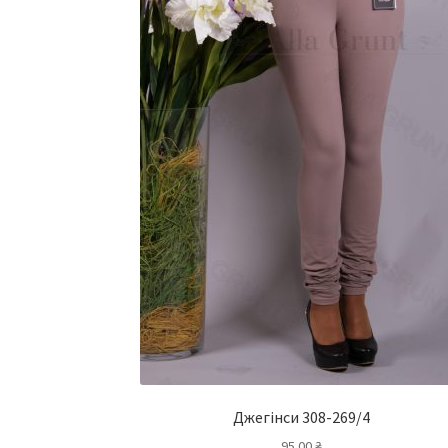
Джегінси 308-269/4
95.00
₴