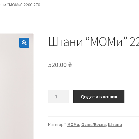
ани “МОМи” 2200-270
Штани “МОМи” 22
520.00
₴
Штани
Додати в кошик
“МОМи”
2200-
270
кількість
Категорії:
МОМи
,
Осінь/Весна
,
Штани