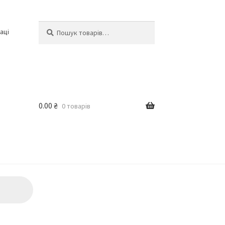
Шукати:
Шукати
аці
0.00
₴
0 товарів