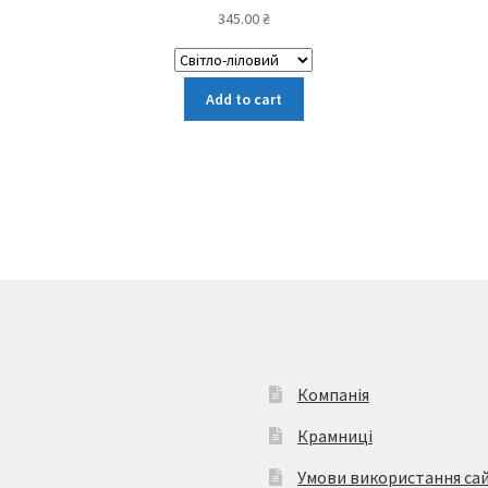
345.00
₴
Цей
Add to cart
товар
має
кілька
варіантів.
Параметри
можна
вибрати
на
сторінці
товару
Компанія
Крамниці
Умови використання са