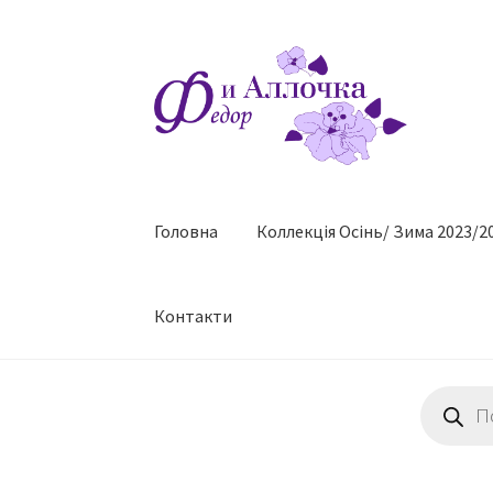
Перейти
Перейти
до
до
навігації
контенту
Головна
Коллекцiя Осінь/ Зима 2023/2
Контакти
Пошук
товарів