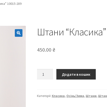
ика” 10015-289
Штани “Класика”
450.00
₴
Штани
Додати в кошик
“Класика”
10015-
289
кількість
Категорії:
Класика
,
Осінь/Зима
,
Штани
,
Штан