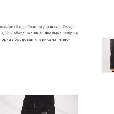
міри ( 5 од.). Розміри українські. Cклад:
ан, 5% Лайкра.
Тканина: Ніколь(кашемір на
 чорна з бордовим клітинка на темно-