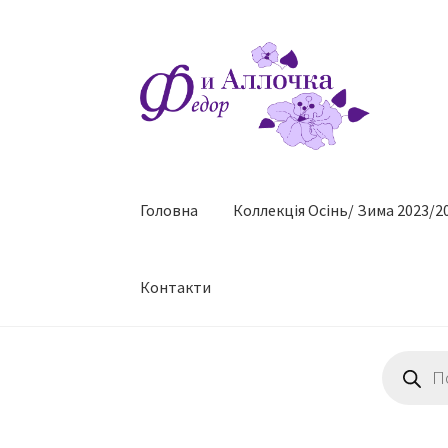
Перейти
Перейти
до
до
навігації
контенту
Головна
Коллекцiя Осінь/ Зима 2023/2
Контакти
Пошук
товарів