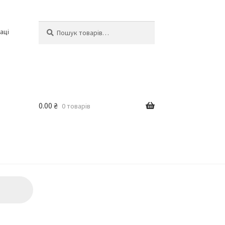
Шукати:
Шукати
аці
0.00
₴
0 товарів