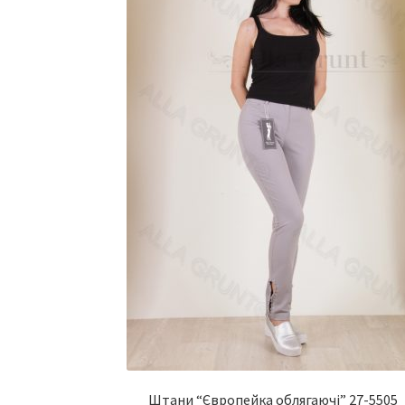
Штани “Європейка облягаючі” 27-5505