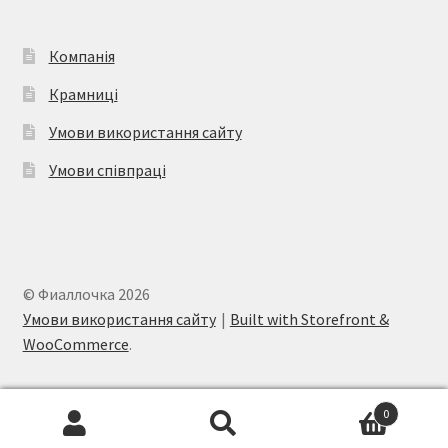
Компанія
Крамниці
Умови використання сайту
Умови співпраці
© Фиаллочка 2026
Умови використання сайту
Built with Storefront &
WooCommerce
.
0
Шукати:
Шукати