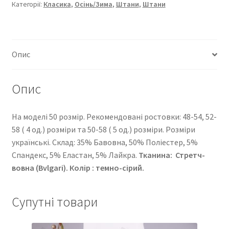
кількість
Категорії:
Класика
,
Осінь/Зима
,
Штани
,
Штани
Опис
Опис
На моделі 50 розмір. Рекомендовані ростовки: 48-54, 52-
58 ( 4 од.) розміри та 50-58 ( 5 од.) розміри. Розміри
українські. Cклад: 35% Бавовна, 50% Поліестер, 5%
Спандекс, 5% Еластан, 5% Лайкра.
Тканина: Стретч-
вовна (Bvlgari). Колір : темно-сірий.
Супутні товари