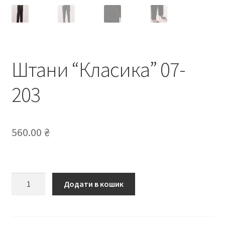
Штани “Класика” 07-
203
560.00
₴
Штани
Додати в кошик
“Класика”
07-
203