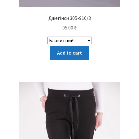
Джегінси 305-916/3
95.00
₴
Цей
Add to cart
товар
має
кілька
варіантів.
Параметри
можна
вибрати
на
сторінці
товару