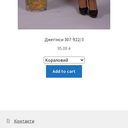
Джегінси 307-922/3
95.00
₴
Цей
Add to cart
товар
має
кілька
варіантів.
Параметри
можна
вибрати
Контакти
на