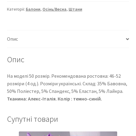
223
кількість
Категорії:
Балони
,
Осінь/Весна
,
Штани
Опис
Опис
На моделі 50 розмір. Рекомендована ростовка: 46-52
розміри (4 од.). Розміри українські. Cклад: 35% Бавовна,
50% Поліестер, 5% Спандекс, 5% Еластан, 5% Лайкра.
Тканина: Алекс-Італія. Колір : темно-синій.
Супутні товари