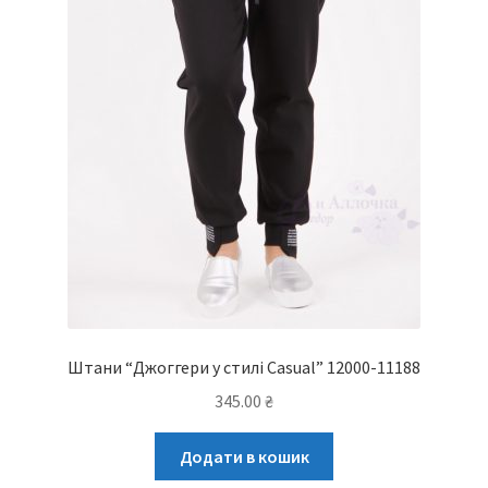
Штани “Джоггери у стилі Casual” 12000-11188
345.00
₴
Додати в кошик