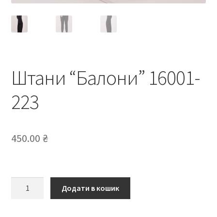
Штани “Балони” 16001-
223
450.00
₴
Штани
Додати в кошик
“Балони”
16001-