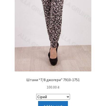
Штани “7/8 джогери” 7910-1751
100.00
₴
Цей