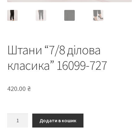
Штани “7/8 ділова
класика” 16099-727
420.00
₴
Штани
Додати в кошик
“7/8
ділова