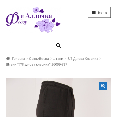
Перейти
Перейти
Меню
до
до
навігації
контенту
Головна
Коллекцiя Осінь/ Зима 2023/2024
Головна
Осінь/Весна
Штани
7/8 Ділова Класика
Штани “7/8 ділова класика” 16099-727
Магазин
Кошик
Оплата та доставка
Контакти