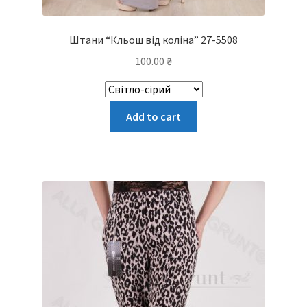
Штани “Кльош від коліна” 27-5508
100.00
₴
Цей
Add to cart
товар
має
кілька
варіантів.
Параметри
можна
вибрати
на
сторінці
товару