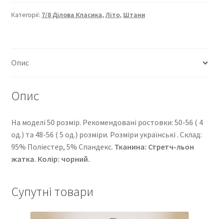
класика”
16099-
Категорії:
7/8 Ділова Класика
,
Літо
,
Штани
727
кількість
Опис
Опис
На моделі 50 розмір. Рекомендовані ростовки: 50-56 ( 4
од.) та 48-56 ( 5 од.) розміри. Розміри українські . Cклад:
95% Поліестер, 5% Спандекс.
Тканина: Стретч-льон
жатка. Колір: чорний.
Супутні товари