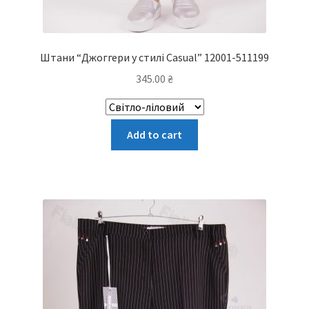
Штани “Джоггери у стилі Casual” 12001-511199
345.00
₴
Цей
Add to cart
товар
має
кілька
варіантів.
Параметри
можна
вибрати
на
сторінці
товару