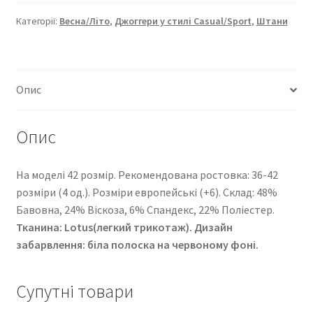
7907-
1749
Категорії:
Весна/Літо
,
Джоггери у стилі Casual/Sport
,
Штани
кількість
Опис
Опис
На моделі 42 розмір. Рекомендована ростовка: 36-42
розміри (4 од.). Розміри европейські (+6). Cклад: 48%
Бавовна, 24% Віскоза, 6% Спандекс, 22% Поліестер.
Тканина: Lotus(легкий трикотаж). Дизайн
забарвлення: біла полоска на червоному фоні.
Супутні товари