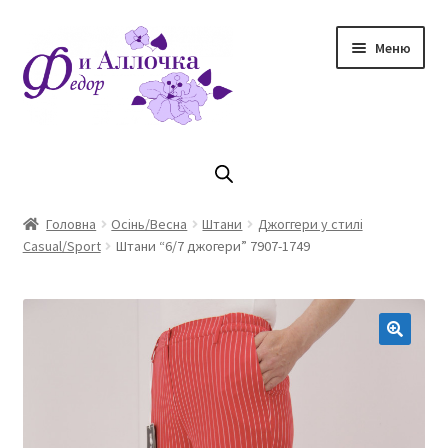
Перейти
Перейти
Меню
до
до
навігації
контенту
Головна
Коллекцiя Осінь/ Зима 2023/2024
Головна
Осінь/Весна
Штани
Джоггери у стилі
Casual/Sport
Штани “6/7 джогери” 7907-1749
Магазин
Кошик
Оплата та доставка
Контакти