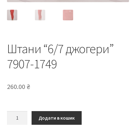
Штани “6/7 джогери”
7907-1749
260.00
₴
Штани
Додати в кошик
“6/7
джогери”