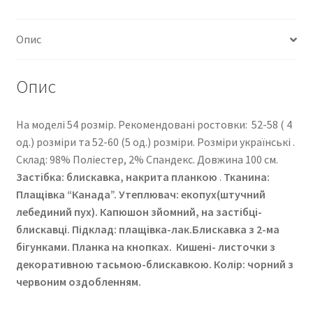
Опис
Опис
На моделі 54 розмір. Рекомендовані ростовки: 52-58 ( 4
од.) розміри та 52-60 (5 од.) розміри. Розміри українські .
Cклад: 98% Поліестер, 2% Спандекс. Довжина 100 см.
Застібка: блискавка, накрита планкою
.
Тканина:
Плащівка “Канада”
. Утеплювач: екопух(штучний
лебединий пух). Капюшон зйомний, на застібці-
блискавці. Підклад: плащівка-лак.Блискавка з 2-ма
бігунками. Планка на кнопках. Кишені- листочки з
декоративною тасьмою-блискавкою. Колір: чорний з
червоним оздобленням.