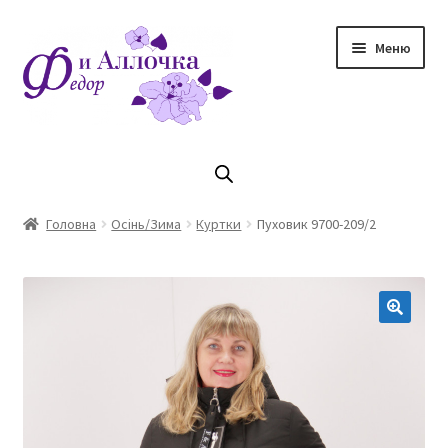
Перейти
Перейти
Меню
до
до
навігації
контенту
Головна
Коллекцiя Осінь/ Зима 2023/2024
Головна
Осінь/Зима
Куртки
Пуховик 9700-209/2
Магазин
Кошик
Оплата та доставка
Контакти