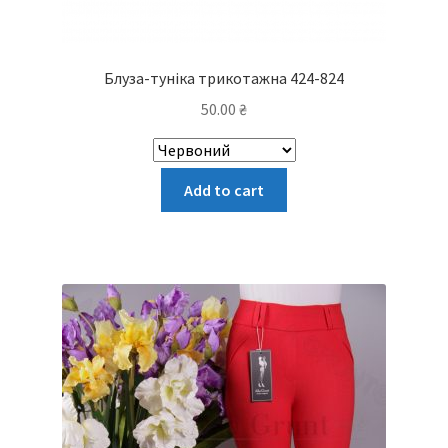
Блуза-туніка трикотажна 424-824
50.00
₴
Цей
Add to cart
товар
має
кілька
варіантів.
Параметри
можна
вибрати
на
сторінці
товару