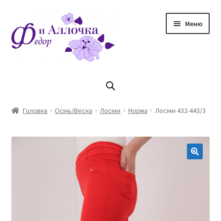
Перейти
Перейти
Меню
до
до
навігації
контенту
Головна
Коллекцiя Осінь/ Зима 2023/2024
Головна
Осінь/Весна
Лосіни
Норма
Лосіни 432-443/3
Магазин
Кошик
Оплата та доставка
Контакти