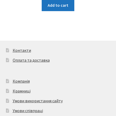
Цей
Add to cart
товар
має
кілька
варіантів.
Параметри
можна
вибрати
Контакти
на
Оплата та доставка
сторінці
товару
Компанія
Крамниці
Умови використання сайту
Умови співпраці