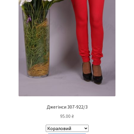
Джегінси 307-922/3
95.00
₴