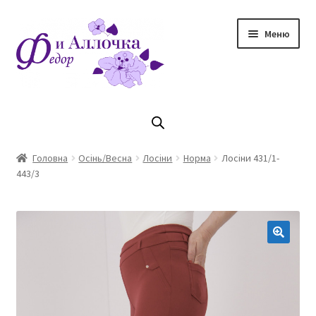
Перейти
Перейти
Меню
до
до
навігації
контенту
Головна
Коллекцiя Осінь/ Зима 2023/2024
Головна
Осінь/Весна
Лосіни
Норма
Лосіни 431/1-
443/3
Магазин
Кошик
Оплата та доставка
Контакти