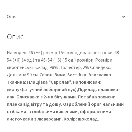
Опис
Опис
На моделі 46 (+6) розмір. Рекомендовані ростовки: 48-
54 (+6) (4 од.) та 46-54 (+6) ( 5 од.) розміри. Розміри
європейські . Cклад: 98% Поліестер, 2% Спандекс.
Довжина 90 см.
Сезон: Зима
.
Застібка: блискавка
.
Тканина: Плащівка “Євролак”
. Наповнювач:
екопух(штучний лебединий пух),Підклад: плащівка-
лак. Блискавка з 2-ма бігунками. Потайна захисна
планка від вітру та дощу. Оздоблений оригінальними
стібками, з глибокими кишенями, оформленими
листочками з люверсами. Колір: шоколад.