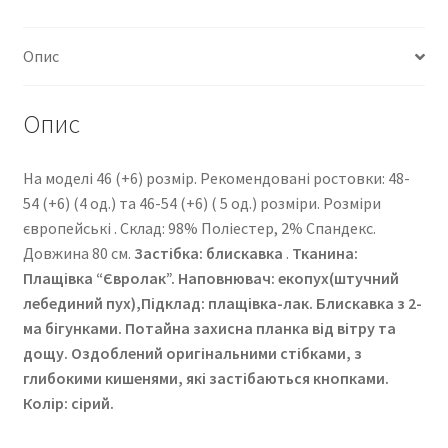
Опис
Опис
На моделі 46 (+6) розмір. Рекомендовані ростовки: 48-
54 (+6) (4 од.) та 46-54 (+6) ( 5 од.) розміри. Розміри
європейські . Cклад: 98% Поліестер, 2% Спандекс.
Довжина 80 см.
Застібка: блискавка
.
Тканина:
Плащівка “Євролак”
. Наповнювач: екопух(штучний
лебединий пух),Підклад: плащівка-лак. Блискавка з 2-
ма бігунками. Потайна захисна планка від вітру та
дощу. Оздоблений оригінальними стібками, з
глибокими кишенями, які застібаються кнопками.
Колір: сірий.