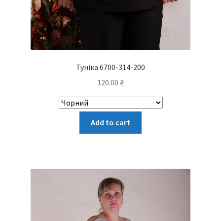
Туніка 6700-314-200
120.00
₴
Цей
Add to cart
товар
має
кілька
варіантів.
Параметри
можна
вибрати
на