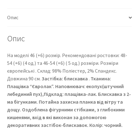
Опис
Опис
На моделі 46 (+6) розмір. Рекомендовані ростовки: 48-
54 (+6) (4 од.) та 46-54 (+6) ( 5 од.) розміри. Розміри
європейські . Cклад: 98% Поліестер, 2% Спандекс.
Довжина 90 см.
Застібка: блискавка
.
Тканина:
Плащівка “Євролак”
. Наповнювач: екопух(штучний
лебединий пух),Підклад: плащівка-лак. Блискавка з 2-
ма бігунками. Потайна захисна планка від вітру та
дощу. Оздоблена фігурними стібками, з глибокими
кишенями, вхід в які виконан за допомогою
декоративних застібок-блискавок. Колір: чорний.