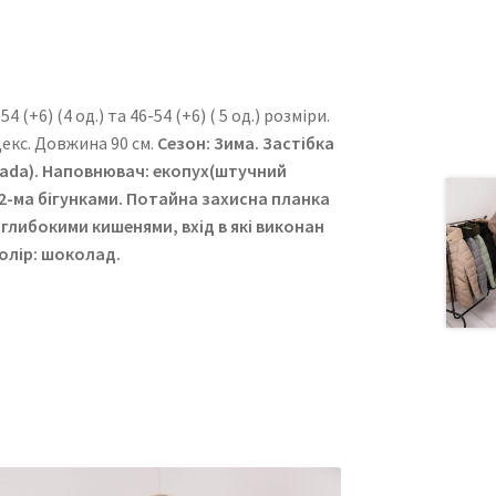
(+6) (4 од.) та 46-54 (+6) ( 5 од.) розміри.
декс. Довжина 90 см.
Сезон: Зима. Застібка
ada).
Наповнювач: екопух(штучний
 2-ма бігунками. Потайна захисна планка
 глибокими кишенями, вхід в які виконан
олір: шоколад.