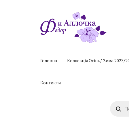
Перейти
Перейти
до
до
навігації
контенту
Головна
Коллекцiя Осінь/ Зима 2023/2
Контакти
Пошук
товарів