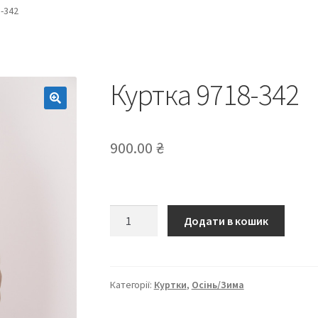
-342
Куртка 9718-342
900.00
₴
Куртка
Додати в кошик
9718-
342
кількість
Категорії:
Куртки
,
Осінь/Зима