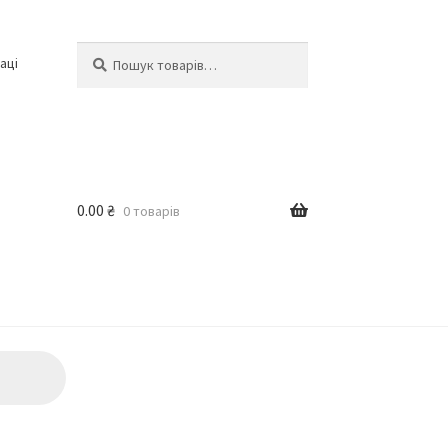
Шукати:
Шукати
аці
0.00
₴
0 товарів