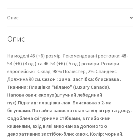
Опис
Опис
На моделі 46 (+6) розмір. Рекомендовані ростовки: 48-
54 (+6) (4 од.) та 46-54 (+6) ( 5 од.) розміри. Розміри
європейські . Cклад: 98% Поліестер, 2% Спандекс.
Довжина 90 см.
Сезон : Зима. Застібка: блискавка
.
Тканина: Плащівка “Мілано” (Luxury Canada).
Наповнювач: екопух(штучний лебединий
пух).Підклад: плащівка-лак. Блискавка з 2-ма
бігунками. Потайна захисна планка від вітру та дощу.
Оздоблена фігурними стібками, з глибокими
кишенями, вхід в які виконан за допомогою
декоративних застібок-блискавок. Колір: чорний.