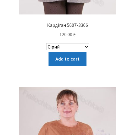
Кардіган 5607-3366
120.00
₴
Цей
Add to cart
товар
має
кілька
варіантів.
Параметри
можна
вибрати
на
сторінці
товару