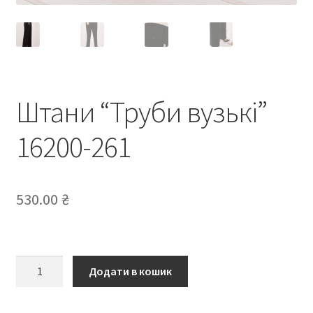
Штани “Труби вузькі”
16200-261
530.00
₴
Штани
Додати в кошик
“Труби
вузькі”