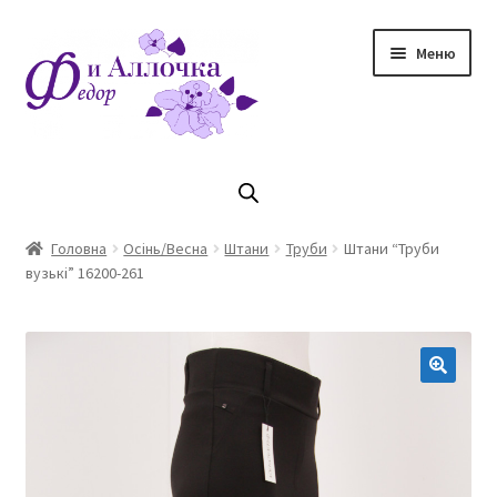
Перейти
Перейти
Меню
до
до
навігації
контенту
Головна
Коллекцiя Осінь/ Зима 2023/2024
Головна
Осінь/Весна
Штани
Труби
Штани “Труби
вузькі” 16200-261
Магазин
Кошик
Оплата та доставка
Контакти