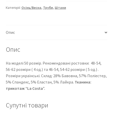
16200-
261
Категорії:
Осінь/Весна
,
Труби
,
Штани
кількість
Опис
Опис
На моделі 50 розмір. Рекомендовані ростовки: 48-54,
56-62 розміри ( 4 од.) та 46-54, 54-62 розміри ( 5 од.) .
Розміри українські. Cклад: 28% Бавовна, 57% Поліестер,
5% Спандекс, 5% Еластан, 5% Лайкра.
Тканина:
трикотаж “La Costa”.
Супутні товари