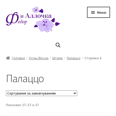
Перейти
Перейти
Меню
до
до
навігації
контенту
Головна
Коллекцiя Осінь/ Зима 2023/2024
Головна
Осінь/Весна
Штани
Палаццо
Сторінка 4
Магазин
Палаццо
Кошик
Оплата та доставка
Показано 37–37 із 37
Контакти