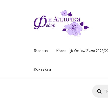
Перейти
Перейти
до
до
навігації
контенту
Головна
Коллекцiя Осінь/ Зима 2023/2
Контакти
Пошук
товарів