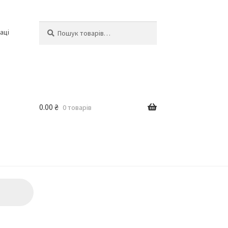
Шукати:
Шукати
аці
0.00
₴
0 товарів