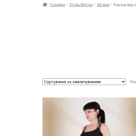
Головна
Осінь/Весна
Штани
Кльош від к
По