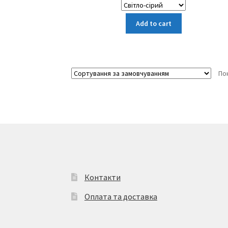
Цей
Add to cart
товар
має
кілька
варіантів.
По
Параметри
можна
вибрати
на
сторінці
товару
Контакти
Оплата та доставка