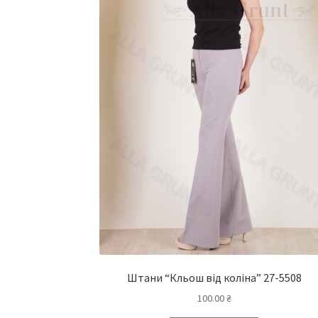
Штани “Кльош від коліна” 27-5508
100.00
₴