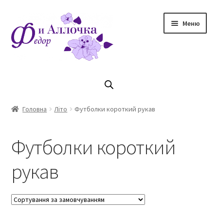
Перейти
Перейти
Меню
до
до
навігації
контенту
Головна
Коллекцiя Осінь/ Зима 2023/2024
Головна
Літо
Футболки короткий рукав
Магазин
Футболки короткий
Кошик
рукав
Оплата та доставка
Контакти