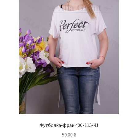
сторінці
товару
Футболка-фрак 400-115-41
50.00
₴