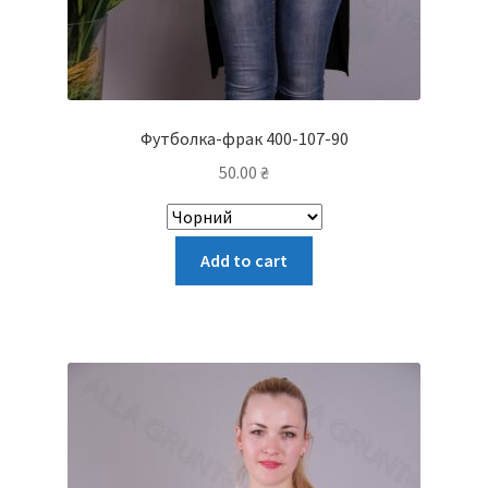
Футболка-фрак 400-107-90
50.00
₴
Цей
Add to cart
товар
має
кілька
варіантів.
Параметри
можна
вибрати
на