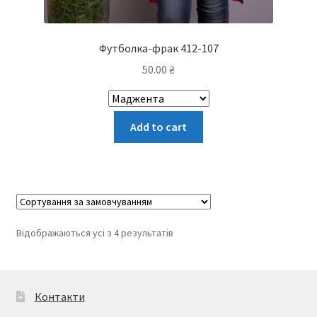
Футболка-фрак 412-107
50.00
₴
Цей
Add to cart
товар
має
кілька
варіантів.
Параметри
можна
Відображаються усі з 4 результатів
вибрати
на
сторінці
товару
Контакти